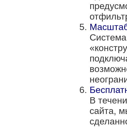
предусм
отфильт
Масштаб
Система
«констру
подключ
возможн
неогран
Бесплат
В течени
сайта, м
сделанн