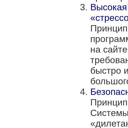
Высокая
«стресс
Принцип 
програм
на сайт
требован
быстро и
большог
Безопас
Принцип
Cистемы
«дилетан