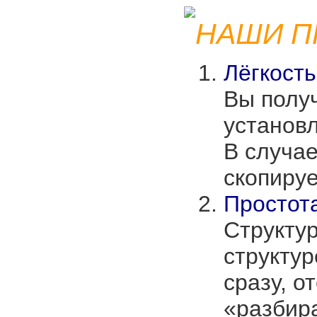
НАШИ П
Лёгкост
Вы полу
установ
В случае
скопируе
Простот
Структу
структур
сразу, о
«разбир