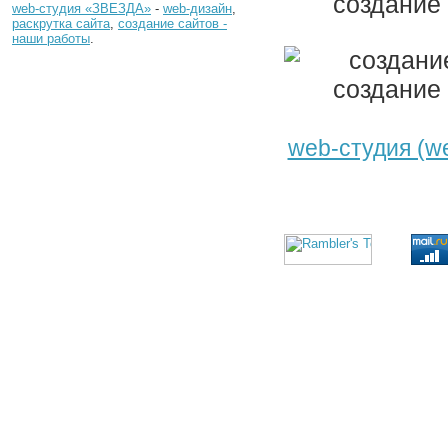
web-студия «ЗВЕЗДА»
-
web-дизайн
,
раскрутка сайта
,
создание сайтов -
наши работы
.
web-студия (w