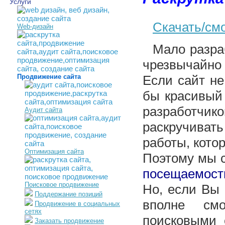
Услуги
Скачать/смо
Web-дизайн
Мало
разра
чрезвычайно
Продвижение сайта
Если сайт не
бы красивый 
разработчик
Аудит сайта
раскручивать
работы, кото
Оптимизация сайта
Поэтому мы 
посещаемост
Поисковое продвижение
Но, если Вы 
Поддержание позиций
вполне см
Продвижение в социальных
сетях
поисковыми 
Заказать продвижение