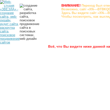
ВНИМАНИЕ!
Переход был отм
Возможно, сайт «XN----BTBKQ
Здесь Вы видите сайт «XN----
Чтобы посмотреть, как выгляд
BTBKQDGP1AJT7F6C.XN--P1AI
Всё, что Вы видите ниже данной н